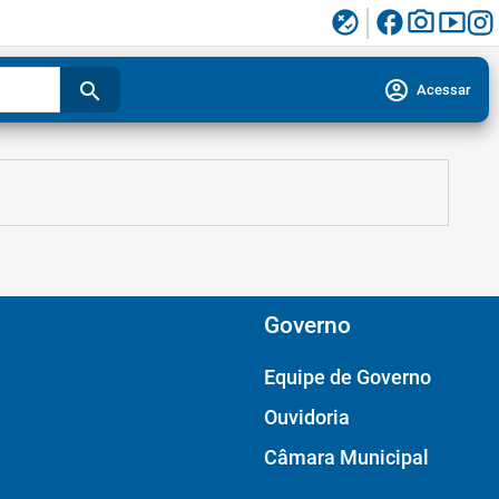
facebook
photo_camera
smart_display
flaky
account_circle
search
Acessar
Governo
Equipe de Governo
Ouvidoria
Câmara Municipal