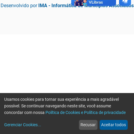
Desenvolvido por
IMA - Informática de Municípios Associados
Usamos cookies para tornar sua experiência a mais agradável
possível. Se continuar navegando neste site, você assume
concordar com nossa
Política de Cookies e Política de privacidade
home
build_circle
event
web
more_horiz
Erro ao enviar informações, por favor tente novamente
Gerenciar Cookies
...
Recusar
Aceitar todos
Início
Serviços
Eventos
Notícias
Mais