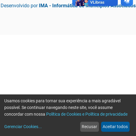
Desenvolvido por
IMA - Informática de Municípios Associados
Usamos cookies para tornar sua experiência a mais agradável
possível. Se continuar navegando neste site, você assume
concordar com nossa
Política de Cookies e Política de privacidade
home
build_circle
event
web
more_horiz
Erro ao enviar informações, por favor tente novamente
Gerenciar Cookies
...
Recusar
Aceitar todos
Início
Serviços
Eventos
Notícias
Mais