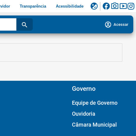
facebook
photo_camera
smart_display
flaky
vidor
Transparência
Acessibilidade
account_circle
search
Acessar
Governo
Equipe de Governo
Ouvidoria
Câmara Municipal