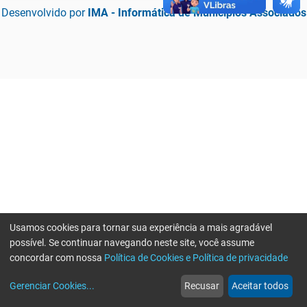
Desenvolvido por
IMA - Informática de Municípios Associados
Usamos cookies para tornar sua experiência a mais agradável
possível. Se continuar navegando neste site, você assume
concordar com nossa
Política de Cookies e Política de privacidade
home
build_circle
event
web
more_horiz
Erro ao enviar informações, por favor tente novamente
Gerenciar Cookies
...
Recusar
Aceitar todos
Início
Serviços
Eventos
Notícias
Mais