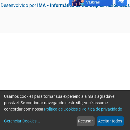
Desenvolvido por
IMA - Informática de Municípios Associados
Usamos cookies para tornar sua experiência a mais agradável
possível. Se continuar navegando neste site, você assume
concordar com nossa
Política de Cookies e Política de privacidade
home
build_circle
event
web
more_horiz
Erro ao enviar informações, por favor tente novamente
Gerenciar Cookies
...
Recusar
Aceitar todos
Início
Serviços
Eventos
Notícias
Mais