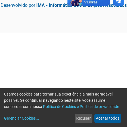
Desenvolvido por
IMA - Informática de Municípios Associados
Usamos cookies para tornar sua experiência a mais agradável
possível. Se continuar navegando neste site, você assume
concordar com nossa
Política de Cookies e Política de privacidade
home
build_circle
event
web
more_horiz
Erro ao enviar informações, por favor tente novamente
Gerenciar Cookies
...
Recusar
Aceitar todos
Início
Serviços
Eventos
Notícias
Mais