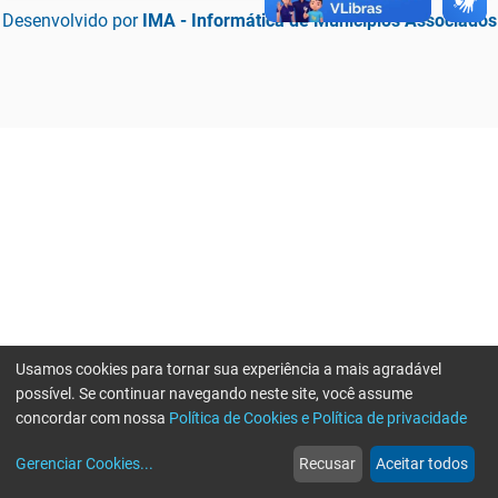
Desenvolvido por
IMA - Informática de Municípios Associados
Usamos cookies para tornar sua experiência a mais agradável
possível. Se continuar navegando neste site, você assume
concordar com nossa
Política de Cookies e Política de privacidade
home
build_circle
event
web
more_horiz
Erro ao enviar informações, por favor tente novamente
Gerenciar Cookies
...
Recusar
Aceitar todos
Início
Serviços
Eventos
Notícias
Mais