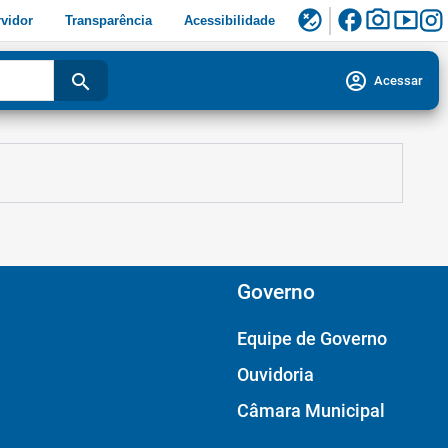
facebook
photo_camera
smart_display
flaky
vidor
Transparência
Acessibilidade
account_circle
search
Acessar
Governo
Equipe de Governo
Ouvidoria
Câmara Municipal