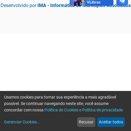
Desenvolvido por
IMA - Informática de Municípios Associados
Usamos cookies para tornar sua experiência a mais agradável
possível. Se continuar navegando neste site, você assume
concordar com nossa
Política de Cookies e Política de privacidade
home
build_circle
event
web
more_horiz
Erro ao enviar informações, por favor tente novamente
Gerenciar Cookies
...
Recusar
Aceitar todos
Início
Serviços
Eventos
Notícias
Mais