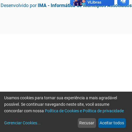
Desenvolvido por
IMA - Informática de Municípios Associados
Usamos cookies para tornar sua experiência a mais agradável
possível. Se continuar navegando neste site, você assume
concordar com nossa
Política de Cookies e Política de privacidade
home
build_circle
event
web
more_horiz
Erro ao enviar informações, por favor tente novamente
Gerenciar Cookies
...
Recusar
Aceitar todos
Início
Serviços
Eventos
Notícias
Mais