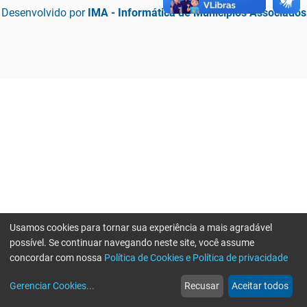
Desenvolvido por
IMA - Informática de Municípios Associados
Usamos cookies para tornar sua experiência a mais agradável
possível. Se continuar navegando neste site, você assume
concordar com nossa
Política de Cookies e Política de privacidade
home
build_circle
event
web
more_horiz
Erro ao enviar informações, por favor tente novamente
Gerenciar Cookies
...
Recusar
Aceitar todos
Início
Serviços
Eventos
Notícias
Mais