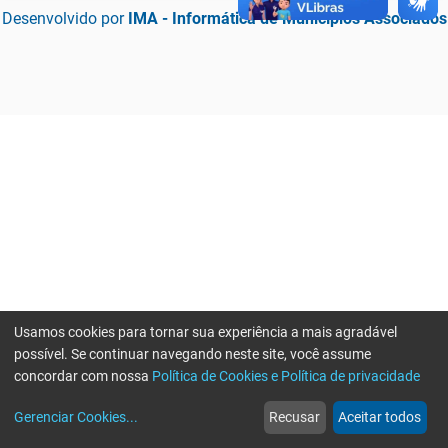
Desenvolvido por
IMA - Informática de Municípios Associados
Usamos cookies para tornar sua experiência a mais agradável
possível. Se continuar navegando neste site, você assume
concordar com nossa
Política de Cookies e Política de privacidade
home
build_circle
event
web
more_horiz
Erro ao enviar informações, por favor tente novamente
Gerenciar Cookies
...
Recusar
Aceitar todos
Início
Serviços
Eventos
Notícias
Mais