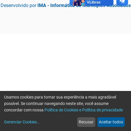
Desenvolvido por
IMA - Informática de Municípios Associados
Usamos cookies para tornar sua experiência a mais agradável
possível. Se continuar navegando neste site, você assume
concordar com nossa
Política de Cookies e Política de privacidade
home
build_circle
event
web
more_horiz
Erro ao enviar informações, por favor tente novamente
Gerenciar Cookies
...
Recusar
Aceitar todos
Início
Serviços
Eventos
Notícias
Mais