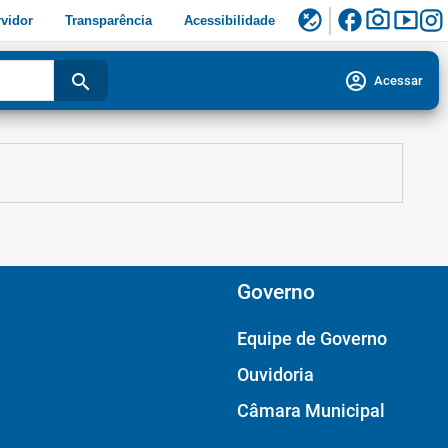
facebook
photo_camera
smart_display
flaky
vidor
Transparência
Acessibilidade
account_circle
search
Acessar
Governo
Equipe de Governo
Ouvidoria
Câmara Municipal