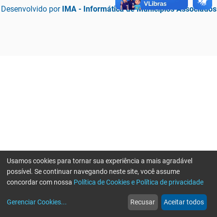
Desenvolvido por
IMA - Informática de Municípios Associados
Usamos cookies para tornar sua experiência a mais agradável
possível. Se continuar navegando neste site, você assume
concordar com nossa
Política de Cookies e Política de privacidade
home
build_circle
event
web
more_horiz
Erro ao enviar informações, por favor tente novamente
Gerenciar Cookies
...
Recusar
Aceitar todos
Início
Serviços
Eventos
Notícias
Mais