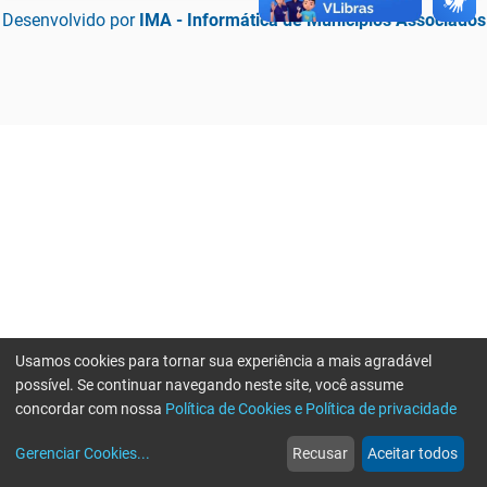
Desenvolvido por
IMA - Informática de Municípios Associados
Usamos cookies para tornar sua experiência a mais agradável
possível. Se continuar navegando neste site, você assume
concordar com nossa
Política de Cookies e Política de privacidade
home
build_circle
event
web
more_horiz
Erro ao enviar informações, por favor tente novamente
Gerenciar Cookies
...
Recusar
Aceitar todos
Início
Serviços
Eventos
Notícias
Mais