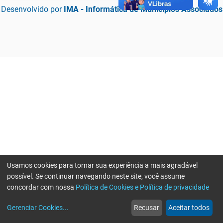
Desenvolvido por
IMA - Informática de Municípios Associados
Usamos cookies para tornar sua experiência a mais agradável
possível. Se continuar navegando neste site, você assume
concordar com nossa
Política de Cookies e Política de privacidade
home
build_circle
event
web
more_horiz
Erro ao enviar informações, por favor tente novamente
Gerenciar Cookies
...
Recusar
Aceitar todos
Início
Serviços
Eventos
Notícias
Mais