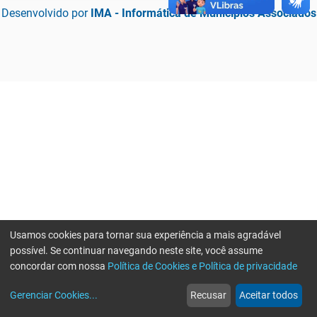
Desenvolvido por
IMA - Informática de Municípios Associados
Usamos cookies para tornar sua experiência a mais agradável
possível. Se continuar navegando neste site, você assume
concordar com nossa
Política de Cookies e Política de privacidade
home
build_circle
event
web
more_horiz
Erro ao enviar informações, por favor tente novamente
Gerenciar Cookies
...
Recusar
Aceitar todos
Início
Serviços
Eventos
Notícias
Mais