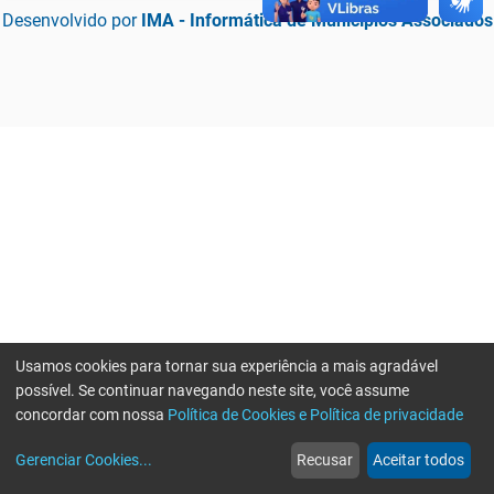
Desenvolvido por
IMA - Informática de Municípios Associados
Usamos cookies para tornar sua experiência a mais agradável
possível. Se continuar navegando neste site, você assume
concordar com nossa
Política de Cookies e Política de privacidade
home
build_circle
event
web
more_horiz
Erro ao enviar informações, por favor tente novamente
Gerenciar Cookies
...
Recusar
Aceitar todos
Início
Serviços
Eventos
Notícias
Mais