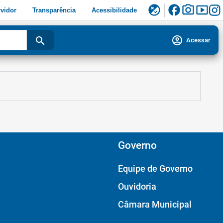
facebook
photo_camera
smart_display
flaky
vidor
Transparência
Acessibilidade
account_circle
search
Acessar
Governo
Equipe de Governo
Ouvidoria
Câmara Municipal