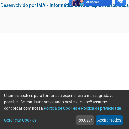
Desenvolvido por
IMA - Informática de Municípios Associados
Usamos cookies para tornar sua experiência a mais agradável
possível. Se continuar navegando neste site, você assume
concordar com nossa
Política de Cookies e Política de privacidade
home
build_circle
event
web
more_horiz
Erro ao enviar informações, por favor tente novamente
Gerenciar Cookies
...
Recusar
Aceitar todos
Início
Serviços
Eventos
Notícias
Mais