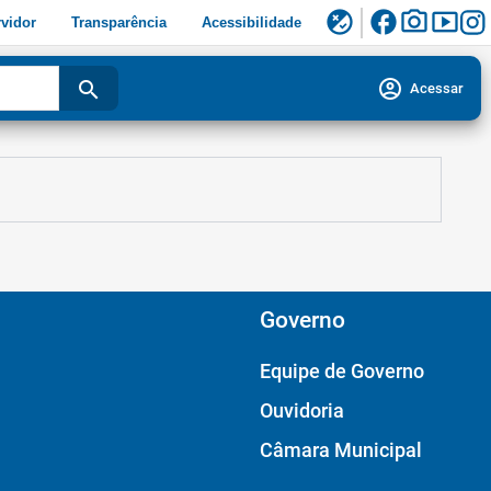
facebook
photo_camera
smart_display
flaky
vidor
Transparência
Acessibilidade
account_circle
search
Acessar
Governo
Equipe de Governo
Ouvidoria
Câmara Municipal