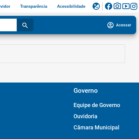
facebook
photo_camera
smart_display
flaky
vidor
Transparência
Acessibilidade
account_circle
search
Acessar
Governo
Equipe de Governo
Ouvidoria
Câmara Municipal