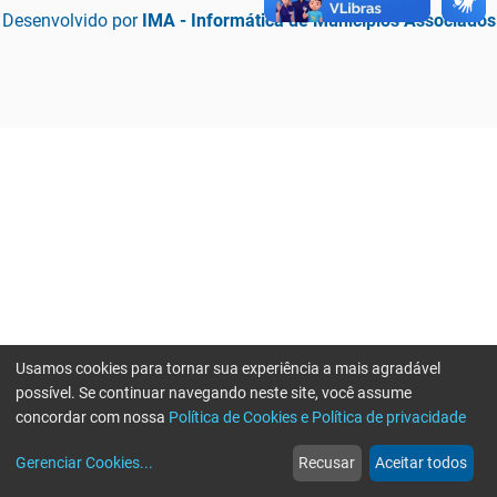
Desenvolvido por
IMA - Informática de Municípios Associados
Usamos cookies para tornar sua experiência a mais agradável
possível. Se continuar navegando neste site, você assume
concordar com nossa
Política de Cookies e Política de privacidade
home
build_circle
event
web
more_horiz
Erro ao enviar informações, por favor tente novamente
Gerenciar Cookies
...
Recusar
Aceitar todos
Início
Serviços
Eventos
Notícias
Mais