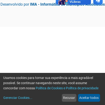
Desenvolvido por
IMA - Informática de Municípios Associados
Usamos cookies para tornar sua experiência a mais agradável
possível. Se continuar navegando neste site, você assume
concordar com nossa
Política de Cookies e Política de privacidade
home
build_circle
event
web
more_horiz
Erro ao enviar informações, por favor tente novamente
Gerenciar Cookies
...
Recusar
Aceitar todos
Início
Serviços
Eventos
Notícias
Mais