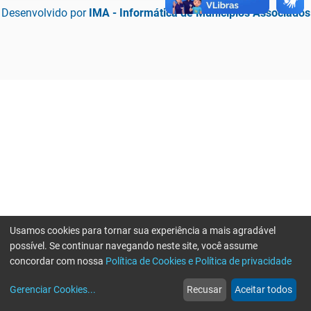
Desenvolvido por
IMA - Informática de Municípios Associados
Usamos cookies para tornar sua experiência a mais agradável
possível. Se continuar navegando neste site, você assume
concordar com nossa
Política de Cookies e Política de privacidade
home
build_circle
event
web
more_horiz
Erro ao enviar informações, por favor tente novamente
Gerenciar Cookies
...
Recusar
Aceitar todos
Início
Serviços
Eventos
Notícias
Mais