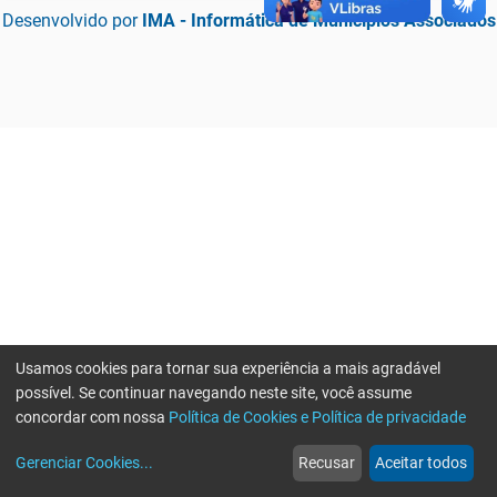
Desenvolvido por
IMA - Informática de Municípios Associados
Usamos cookies para tornar sua experiência a mais agradável
possível. Se continuar navegando neste site, você assume
concordar com nossa
Política de Cookies e Política de privacidade
home
build_circle
event
web
more_horiz
Erro ao enviar informações, por favor tente novamente
Gerenciar Cookies
...
Recusar
Aceitar todos
Início
Serviços
Eventos
Notícias
Mais