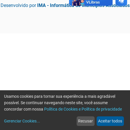
Desenvolvido por
IMA - Informática de Municípios Associados
Usamos cookies para tornar sua experiência a mais agradável
possível. Se continuar navegando neste site, você assume
concordar com nossa
Política de Cookies e Política de privacidade
home
build_circle
event
web
more_horiz
Erro ao enviar informações, por favor tente novamente
Gerenciar Cookies
...
Recusar
Aceitar todos
Início
Serviços
Eventos
Notícias
Mais