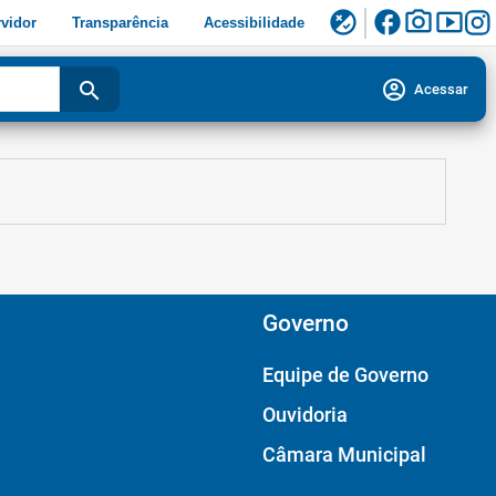
facebook
photo_camera
smart_display
flaky
vidor
Transparência
Acessibilidade
account_circle
search
Acessar
Governo
Equipe de Governo
Ouvidoria
Câmara Municipal