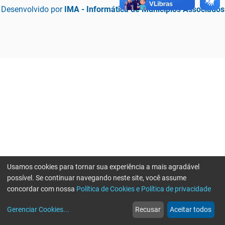
Desenvolvido por
IMA - Informática de Municípios Associados
Usamos cookies para tornar sua experiência a mais agradável
possível. Se continuar navegando neste site, você assume
concordar com nossa
Política de Cookies e Política de privacidade
home
build_circle
event
web
more_horiz
Erro ao enviar informações, por favor tente novamente
Gerenciar Cookies
...
Recusar
Aceitar todos
Início
Serviços
Eventos
Notícias
Mais