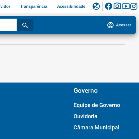
facebook
photo_camera
smart_display
flaky
vidor
Transparência
Acessibilidade
account_circle
search
Acessar
Governo
Equipe de Governo
Ouvidoria
Câmara Municipal