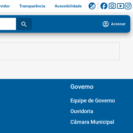
facebook
photo_camera
smart_display
flaky
vidor
Transparência
Acessibilidade
account_circle
search
Acessar
Governo
Equipe de Governo
Ouvidoria
Câmara Municipal