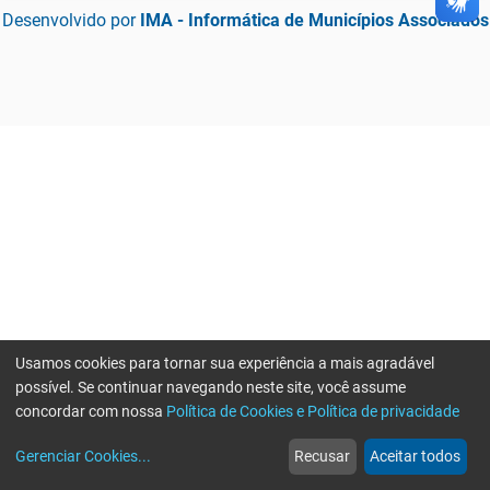
Desenvolvido por
IMA - Informática de Municípios Associados
Usamos cookies para tornar sua experiência a mais agradável
possível. Se continuar navegando neste site, você assume
concordar com nossa
Política de Cookies e Política de privacidade
home
build_circle
event
web
more_horiz
Erro ao enviar informações, por favor tente novamente
Gerenciar Cookies
...
Recusar
Aceitar todos
Início
Serviços
Eventos
Notícias
Mais