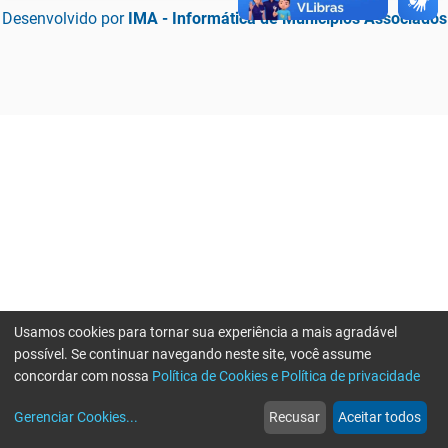
Desenvolvido por
IMA - Informática de Municípios Associados
Usamos cookies para tornar sua experiência a mais agradável
possível. Se continuar navegando neste site, você assume
concordar com nossa
Política de Cookies e Política de privacidade
home
build_circle
event
web
more_horiz
Erro ao enviar informações, por favor tente novamente
Gerenciar Cookies
...
Recusar
Aceitar todos
Início
Serviços
Eventos
Notícias
Mais