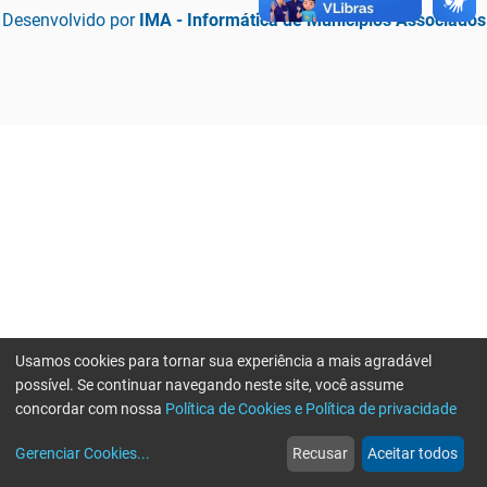
Desenvolvido por
IMA - Informática de Municípios Associados
Usamos cookies para tornar sua experiência a mais agradável
possível. Se continuar navegando neste site, você assume
concordar com nossa
Política de Cookies e Política de privacidade
home
build_circle
event
web
more_horiz
Erro ao enviar informações, por favor tente novamente
Gerenciar Cookies
...
Recusar
Aceitar todos
Início
Serviços
Eventos
Notícias
Mais