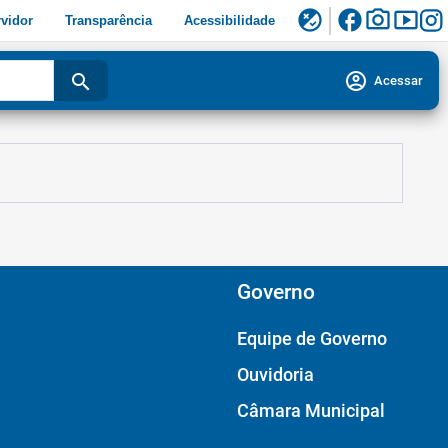
facebook
photo_camera
smart_display
flaky
vidor
Transparência
Acessibilidade
account_circle
search
Acessar
Governo
Equipe de Governo
Ouvidoria
Câmara Municipal