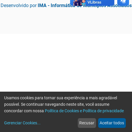
Desenvolvido por
IMA - Informática de Municípios Associados
Usamos cookies para tornar sua experiência a mais agradável
possível. Se continuar navegando neste site, você assume
concordar com nossa
Política de Cookies e Política de privacidade
home
build_circle
event
web
more_horiz
Erro ao enviar informações, por favor tente novamente
Gerenciar Cookies
...
Recusar
Aceitar todos
Início
Serviços
Eventos
Notícias
Mais