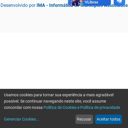
Desenvolvido por
IMA - Informática de Municípios Associados
Usamos cookies para tornar sua experiência a mais agradável
possível. Se continuar navegando neste site, você assume
concordar com nossa
Política de Cookies e Política de privacidade
home
build_circle
event
web
more_horiz
Erro ao enviar informações, por favor tente novamente
Gerenciar Cookies
...
Recusar
Aceitar todos
Início
Serviços
Eventos
Notícias
Mais