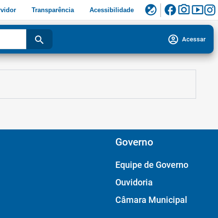
facebook
photo_camera
smart_display
flaky
vidor
Transparência
Acessibilidade
account_circle
search
Acessar
Governo
Equipe de Governo
Ouvidoria
Câmara Municipal