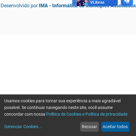
Desenvolvido por
IMA - Informática de Municípios Associados
Usamos cookies para tornar sua experiência a mais agradável
possível. Se continuar navegando neste site, você assume
concordar com nossa
Política de Cookies e Política de privacidade
home
build_circle
event
web
more_horiz
Erro ao enviar informações, por favor tente novamente
Gerenciar Cookies
...
Recusar
Aceitar todos
Início
Serviços
Eventos
Notícias
Mais