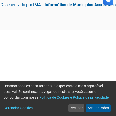
Desenvolvido por
IMA - Informática de Municípios Associados
Usamos cookies para tornar sua experiência a mais agradável
possível. Se continuar navegando neste site, você assume
concordar com nossa
Política de Cookies e Política de privacidade
home
build_circle
event
web
more_horiz
Gerenciar Cookies
...
Recusar
Aceitar todos
Início
Serviços
Eventos
Notícias
Mais