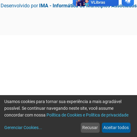
Desenvolvido por
IMA - Informática de Municípios Associados
Usamos cookies para tornar sua experiência a mais agradável
possível. Se continuar navegando neste site, você assume
concordar com nossa
Política de Cookies e Política de privacidade
home
build_circle
event
web
more_horiz
Erro ao enviar informações, por favor tente novamente
Gerenciar Cookies
...
Recusar
Aceitar todos
Início
Serviços
Eventos
Notícias
Mais