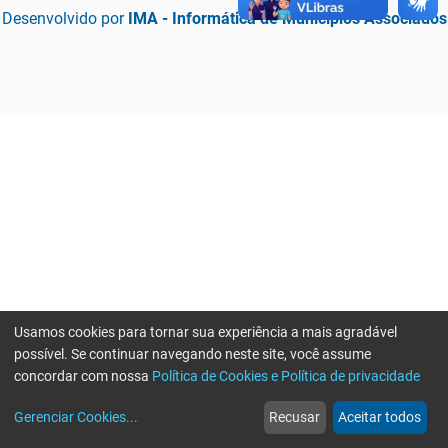
Desenvolvido por
IMA - Informática de Municípios Associados
Usamos cookies para tornar sua experiência a mais agradável
possível. Se continuar navegando neste site, você assume
concordar com nossa
Política de Cookies e Política de privacidade
home
build_circle
event
web
more_horiz
Erro ao enviar informações, por favor tente novamente
Gerenciar Cookies
...
Recusar
Aceitar todos
Início
Serviços
Eventos
Notícias
Mais