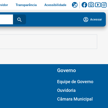
facebook
photo_camera
smart_display
flaky
vidor
Transparência
Acessibilidade
account_circle
search
Acessar
Governo
Equipe de Governo
Ouvidoria
Câmara Municipal