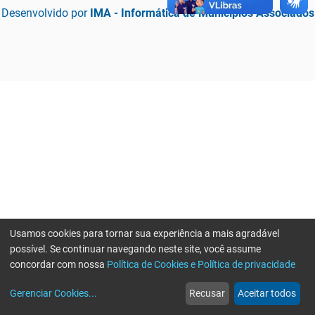
Desenvolvido por
IMA - Informática de Municípios Associados
Usamos cookies para tornar sua experiência a mais agradável
possível. Se continuar navegando neste site, você assume
concordar com nossa
Política de Cookies e Política de privacidade
home
build_circle
event
web
more_horiz
Erro ao enviar informações, por favor tente novamente
Gerenciar Cookies
...
Recusar
Aceitar todos
Início
Serviços
Eventos
Notícias
Mais