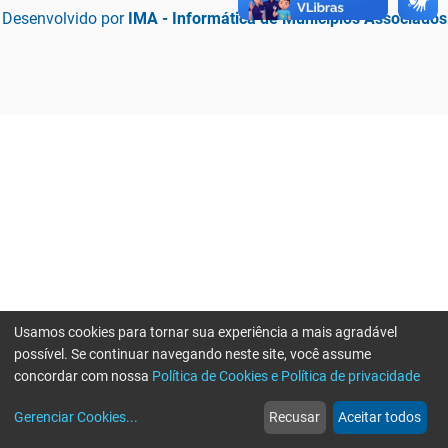
Desenvolvido por
IMA - Informática de Municípios Associados
Usamos cookies para tornar sua experiência a mais agradável
possível. Se continuar navegando neste site, você assume
concordar com nossa
Política de Cookies e Política de privacidade
home
build_circle
event
web
more_horiz
Erro ao enviar informações, por favor tente novamente
Gerenciar Cookies
...
Recusar
Aceitar todos
Início
Serviços
Eventos
Notícias
Mais