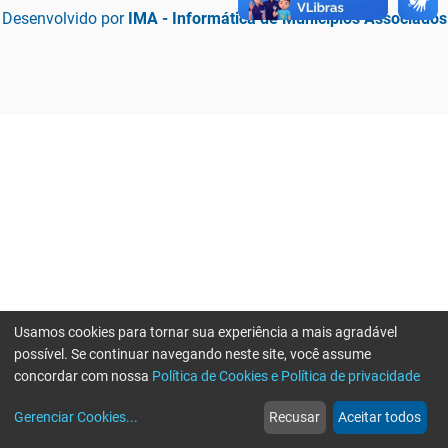
Desenvolvido por
IMA - Informática de Municípios Associados
Usamos cookies para tornar sua experiência a mais agradável
possível. Se continuar navegando neste site, você assume
concordar com nossa
Política de Cookies e Política de privacidade
home
build_circle
event
web
more_horiz
Erro ao enviar informações, por favor tente novamente
Gerenciar Cookies
...
Recusar
Aceitar todos
Início
Serviços
Eventos
Notícias
Mais