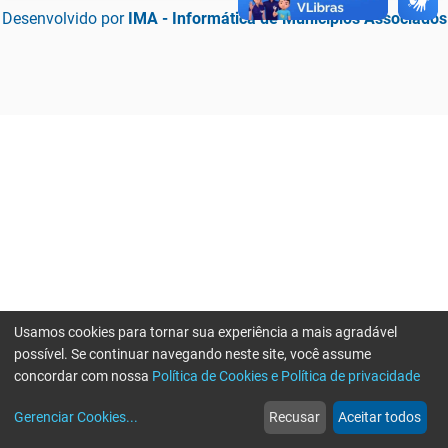
Desenvolvido por
IMA - Informática de Municípios Associados
Usamos cookies para tornar sua experiência a mais agradável
possível. Se continuar navegando neste site, você assume
concordar com nossa
Política de Cookies e Política de privacidade
home
build_circle
event
web
more_horiz
Erro ao enviar informações, por favor tente novamente
Gerenciar Cookies
...
Recusar
Aceitar todos
Início
Serviços
Eventos
Notícias
Mais