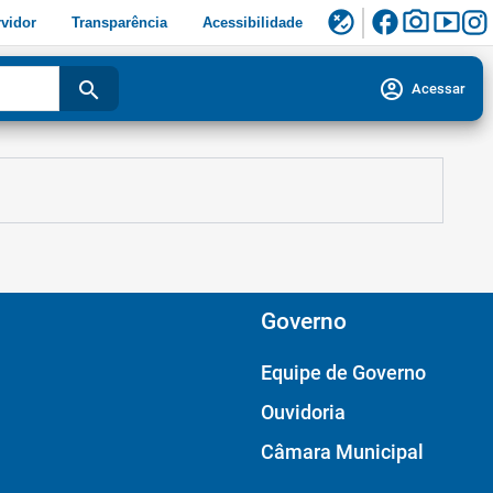
facebook
photo_camera
smart_display
flaky
vidor
Transparência
Acessibilidade
account_circle
search
Acessar
Governo
Equipe de Governo
Ouvidoria
Câmara Municipal